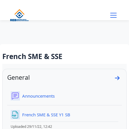
Skip to main content
French SME & SSE
Section outline
General
Go to
Forum
Announcements
File
French SME & SSE Y1 SB
Uploaded 29/11/22, 12:42