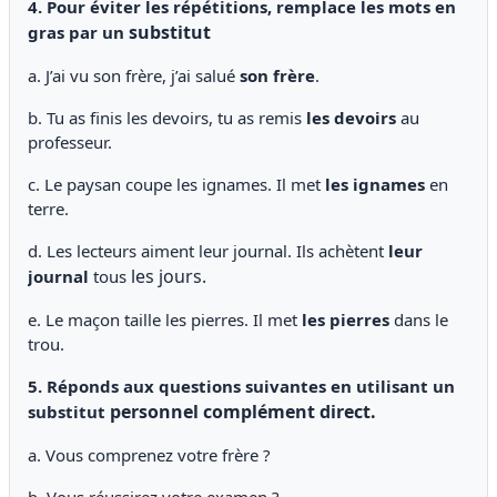
4. Pour éviter les répétitions, remplace les mots en
substitut
gras par un
a. J’ai vu son frère, j’ai salué
son frère
.
b. Tu as finis les devoirs, tu as remis
les devoirs
au
professeur.
c. Le paysan coupe les ignames. Il met
les ignames
en
terre.
d. Les lecteurs aiment leur journal. Ils achètent
leur
les jours.
journal
tous
e. Le maçon taille les pierres. Il met
les pierres
dans le
trou.
5. Réponds aux questions suivantes en utilisant un
personnel complément direct.
substitut
a. Vous comprenez votre frère ?
b. Vous réussirez votre examen ?