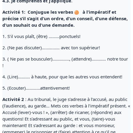
4.3. Je comprends et j’applique
.
Activité 1:
Conjugue les verbes
à l’impératif et
précise s’il s’agit d’un ordre, d’un conseil, d’une défense,
d’un souhait ou d’une demande.
1. S’il vous plaît, (être) ………ponctuels!
2. (Ne pas discuter)…………… avec ton supérieur!
3. ( Ne pas se bousculer)………….., (attendre)………… notre tour
!
4. (Lire)………. à haute, pour que les autres vous entendent!
5. (Ecouter)…………attentivement!
Activité 2
: Au tribunal, le juge s’adresse à l’accusé, au public
(l’audience), au garde… Mets ces verbes à l’impératif présent. «
Accusé (lever)-vous ! », (arrêter) de ricaner, (répondre) aux
questions! Et s’adressant au public, et vous, (taire)-vous
maintenant! Et s’adressant au garde : et vous monsieur,
(emmener) le prisonnier et (faire) attention à ce qu’il ne