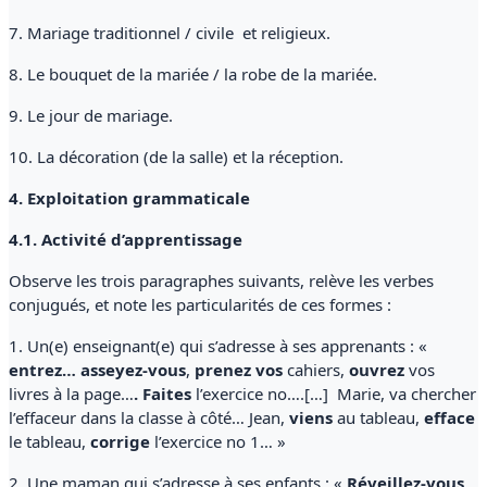
7. Mariage traditionnel / civile et religieux.
8. Le bouquet de la mariée / la robe de la mariée.
9. Le jour de mariage.
10. La décoration (de la salle) et la réception.
4. Exploitation grammaticale
4.1. Activité d’apprentissage
Observe les trois paragraphes suivants, relève les verbes
conjugués, et note les particularités de ces formes :
1. Un(e) enseignant(e) qui s’adresse à ses apprenants : «
entrez… asseyez-vous
,
prenez vos
cahiers,
ouvrez
vos
livres à la page…
. Faites
l’exercice no….[…] Marie, va chercher
l’effaceur dans la classe à côté… Jean,
viens
au tableau,
efface
le tableau,
corrige
l’exercice no 1… »
2. Une maman qui s’adresse à ses enfants : «
Réveillez-vous
,